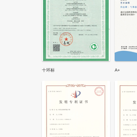
十环标
A+